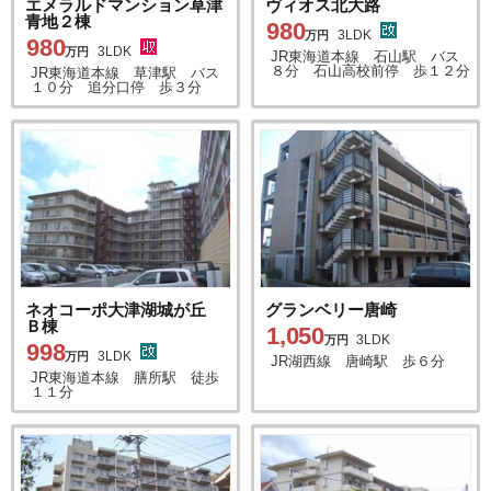
エメラルドマンション草津
ヴィオス北大路
青地２棟
980
3LDK
万円
980
3LDK
万円
JR東海道本線 石山駅 バス
８分 石山高校前停 歩１２分
JR東海道本線 草津駅 バス
１０分 追分口停 歩３分
ネオコーポ大津湖城が丘
グランベリー唐崎
Ｂ棟
1,050
3LDK
万円
998
3LDK
万円
JR湖西線 唐崎駅 歩６分
JR東海道本線 膳所駅 徒歩
１１分