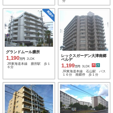
分
商談中
グランドムール膳所
レックスガーデン大津南郷
1,190
2LDK
ベルデ
万円
JR東海道本線 膳所駅 歩１
1,199
3LDK
万円
６分
JR東海道本線 石山駅 バス
１６分 南郷停 歩１分