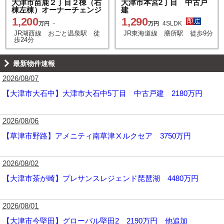
大津市苗鹿２丁目２棟（右
大津市本宮2丁目 中古戸
棟左棟）オーナーチェンジ
建
1,200
1,290
-
4SLDK
万円
万円
JR湖西線 おごと温泉駅 徒
JR東海道線 膳所駅 徒歩9分
歩24分
最新物件速報
2026/08/07
【大津市大石中】大津市大石中5丁目 中古戸建 2180万円
2026/08/06
【草津市野路】アメニティ南草津Ⅹルクセア 3750万円
2026/08/02
【大津市茶が崎】プレサンスレジェンド琵琶湖 4480万円
2026/08/01
【大津市今堅田】グローバル堅田2 2190万円 他追加