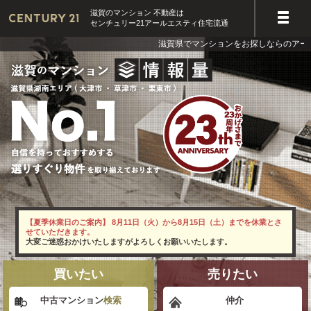
滋賀のマンション 不動産は
センチュリー21アールエスティ住宅流通
滋賀県でマンションをお探しならのアールエスティ
【夏季休業日のご案内】 8月11日（火）から8月15日（土）までを休業とさ
せていただきます。
大変ご迷惑おかけいたしますがよろしくお願いいたします。
買いたい
売りたい
中古マンション
検索
仲介