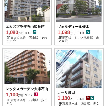
エムズプラザ石山弐番館
ヴェルディール仰木
1,080
1,098
3DK
3LDK
万円
万円
JR東海道本線 石山駅 徒歩
JR湖西線 おごと温泉駅 歩
１２分
２０分
レックスガーデン大津石山
カーサ瀬田
1,100
3LDK
万円
1,180
2LDK
万円
JR東海道本線 石山駅 歩１
６分
JR東海道本線 瀬田駅 歩２