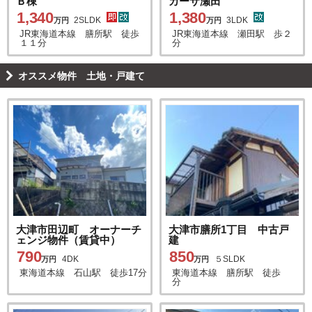
カーサ瀬田
Ｂ棟
1,380
1,340
3LDK
2SLDK
万円
万円
JR東海道本線 瀬田駅 歩２
JR東海道本線 膳所駅 徒歩
分
１１分
オススメ物件 土地・戸建て
大津市田辺町 オーナーチ
大津市膳所1丁目 中古戸
ェンジ物件（賃貸中）
建
790
850
4DK
５SLDK
万円
万円
東海道本線 石山駅 徒歩17分
東海道本線 膳所駅 徒歩
分