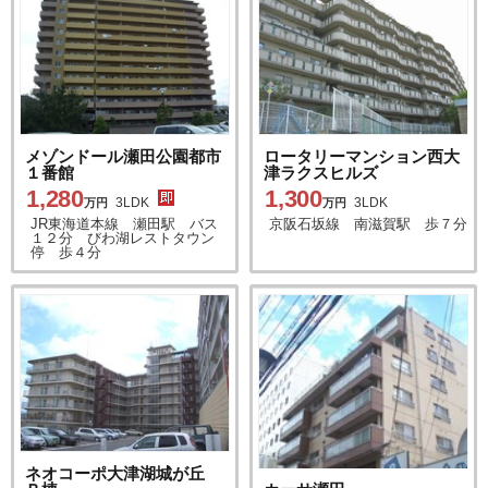
メゾンドール瀬田公園都市
ロータリーマンション西大
１番館
津ラクスヒルズ
1,280
1,300
3LDK
3LDK
万円
万円
JR東海道本線 瀬田駅 バス
京阪石坂線 南滋賀駅 歩７分
１２分 びわ湖レストタウン
停 歩４分
ネオコーポ大津湖城が丘