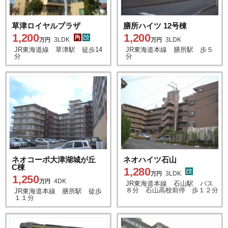
草津ロイヤルプラザ
膳所ハイツ 12号棟
1,200
1,200
3LDK
3LDK
万円
万円
JR東海道線 草津駅 徒歩14
JR東海道本線 膳所駅 歩５
分
分
ネオコーポ大津湖城が丘
ネオハイツ石山
C棟
1,280
3LDK
万円
1,250
4DK
万円
JR東海道本線 石山駅 バス
８分 石山高校前停 歩１２分
JR東海道本線 膳所駅 徒歩
１１分