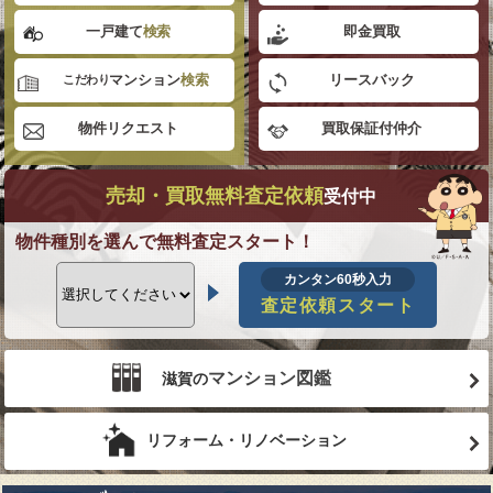
一戸建て
検索
即金買取
マンション
検索
リースバック
こだわり
物件リクエスト
買取保証付仲介
売却・買取無料査定依頼
受付中
物件種別を選んで無料査定スタート！
カンタン60秒入力
査定依頼スタート
マンション図鑑
滋賀の
リフォーム・リノベーション