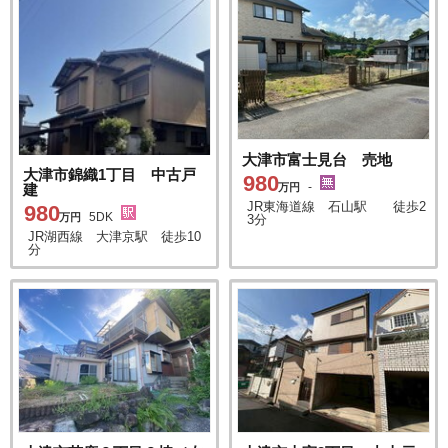
大津市富士見台 売地
大津市錦織1丁目 中古戸
980
-
建
万円
JR東海道線 石山駅 徒歩2
980
5DK
万円
3分
JR湖西線 大津京駅 徒歩10
分