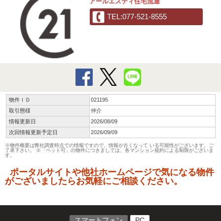
アールエスティ住宅流通
TEL:077-521-8555
物件ＩＤ
021195
取引態様
仲介
情報更新日
2026/08/09
次回情報更新予定日
2026/09/09
※物件概要は弊社調査時点での情報ですので、情報が古くなって いる可能性がございます。ご
了承下さい。 ※「ペット可」の物件につきましては、各マンション規約による制限がございま
す。
ポータルサイトや他社ホームページで気になる物件
がございましたらお気軽にご相談ください。
スマートフォン
PC