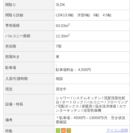
間取り
3LDK
間取り詳細
LDK13.8帖 洋室6帖 6帖 4.5帖
2
専有面積
63.03m
2
バルコニー面積
12.30m
所在階
7階
部屋向き
東
-
駐車場
駐車場料金： 4,500円
入居/引渡時期
相談
現況
居住中
シャワー / システムキッチン / 洗髪洗面化粧
台 / オートロック / バルコニー / フローリング
設備・特長
/ 宅配ボックス / 床暖房 / 温水洗浄便座 / カウ
ンターキッチン / 浴室乾燥機
＊駐車場：4500円～13000円/月 空き状況
備考
要確認
アイコン説明
特集