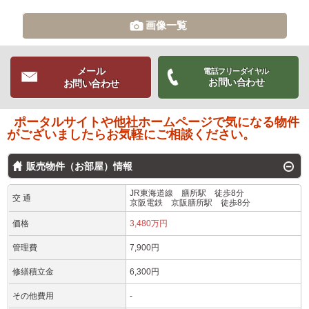
画像一覧
メール
電話フリーダイヤル
お問い合わせ
お問い合わせ
ポータルサイトや他社ホームページで気になる物件
がございましたらお気軽にご相談ください。
販売物件（お部屋）情報
JR東海道線 膳所駅 徒歩8分
交 通
京阪電鉄 京阪膳所駅 徒歩8分
価格
3,480万円
管理費
7,900円
修繕積立金
6,300円
その他費用
-