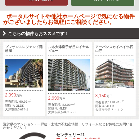
ポータルサイトや他社ホームページで気になる物件
がございましたらお気軽にご相談ください。
こちらの物件もおススメです！
プレサンスレジェンド琵
ルネ大津皇子が丘ロイヤル
アーバンスカイハイツ石
琶湖
ビュー
山寺
2,990
3,150
万円
万円
2,999
万円
2
2
専有面積/ 60.97m
専有面積/ 118.41m
2
専有面積/ 82.00m
間取り/ 2LDK
間取り/ 4LDK
間取り/ 4LDK
大津市茶が崎4-1
大津市蛍谷７－４０
大津市茶が崎３－６
滋賀県のマンション・一戸建・土地の不動産情報、リフォームなどお気軽にお問い合
わせください！
センチュリー21