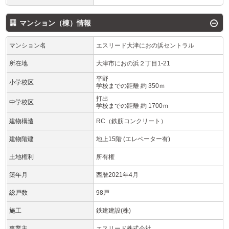
マンション（棟）情報
マンション名
エスリード大津におの浜セントラル
所在地
大津市におの浜２丁目1-21
平野
小学校区
学校までの距離 約 350ｍ
打出
中学校区
学校までの距離 約 1700ｍ
建物構造
RC（鉄筋コンクリート）
建物階建
地上15階 (エレベーター有)
土地権利
所有権
築年月
西暦2021年4月
総戸数
98戸
施工
鉄建建設(株)
事業主
エスリード株式会社