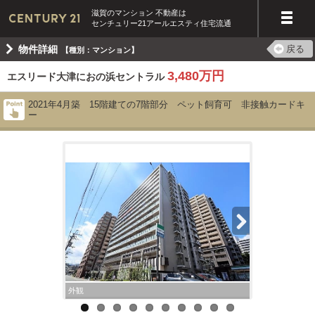
滋賀のマンション 不動産は
センチュリー21アールエスティ住宅流通
物件詳細
戻る
【種別：マンション】
3,480万円
エスリード大津におの浜セントラル
2021年4月築 15階建ての7階部分 ペット飼育可 非接触カードキ
ー
外観
間取図