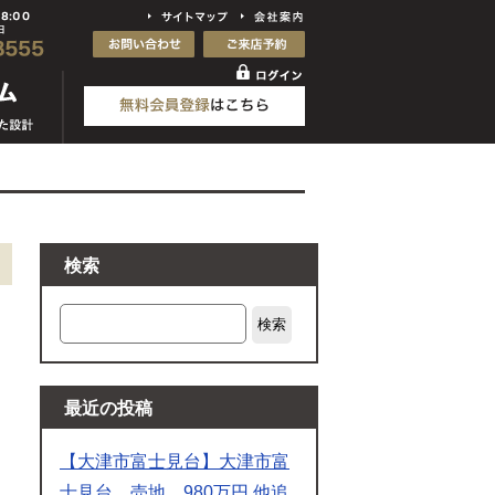
検索
検索
最近の投稿
【大津市富士見台】大津市富
士見台 売地 980万円 他追