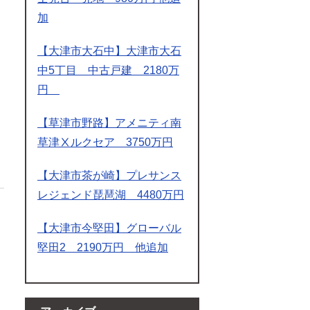
加
【大津市大石中】大津市大石
中5丁目 中古戸建 2180万
円
【草津市野路】アメニティ南
草津Ⅹルクセア 3750万円
【大津市茶が崎】プレサンス
レジェンド琵琶湖 4480万円
【大津市今堅田】グローバル
堅田2 2190万円 他追加