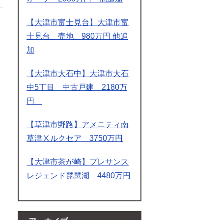
【大津市富士見台】大津市富
士見台 売地 980万円 他追
加
【大津市大石中】大津市大石
中5丁目 中古戸建 2180万
円
【草津市野路】アメニティ南
草津Ⅹルクセア 3750万円
【大津市茶が崎】プレサンス
レジェンド琵琶湖 4480万円