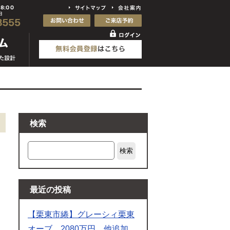
検索
検索
最近の投稿
【栗東市綣】グレーシィ栗東
オーブ 2080万円 他追加