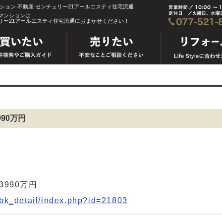
ンション 不動産 センチュリー21アールエスティ住宅流通
マンションは
リー21アールエスティ住宅流通におまかせください！
90万円
990万円
_bk_detail/index.php?id=21803