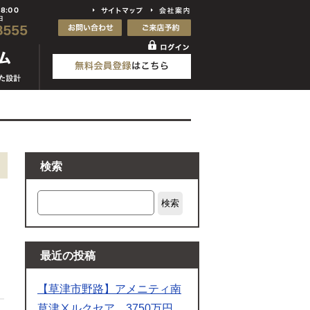
検索
検索
最近の投稿
【草津市野路】アメニティ南
草津Ⅹルクセア 3750万円